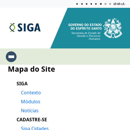
Acessibilida
Aplicar c
A=
A+
A-
Secretaria de Estado de
Gestão e Recursos
Humanos
Mapa do Site
SIGA
Contexto
Módulos
Notícias
CADASTRE-SE
Siga Cidades